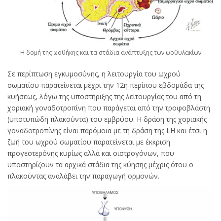
Η δομή της ωοθήκης και τα στάδια ανάπτυξης των ωοθυλακίων
Σε περίπτωση εγκυμοσύνης, η λειτουργία του ωχρού
σωματίου παρατείνεται μέχρι την 12η περίπου εβδομάδα της
κυήσεως, λόγω της υποστήριξης της λειτουργίας του από τη
χοριακή γοναδοτροπίνη που παράγεται από την τροφοβλάστη
(υποτυπώδη πλακούντα) του εμβρύου. Η δράση της χοριακής
γοναδοτροπίνης είναι παρόμοια με τη δράση της LH και έτσι η
ζωή του ωχρού σωματίου παρατείνεται με έκκριση
προγεστερόνης κυρίως αλλά και οιστρογόνων, που
υποστηρίζουν τα αρχικά στάδια της κύησης μέχρις ότου ο
πλακούντας αναλάβει την παραγωγή ορμονών.