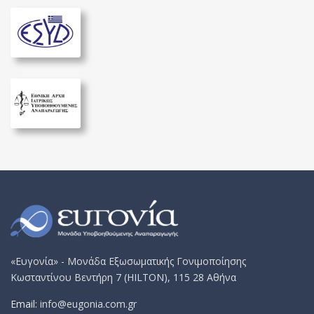
«Ευγονία» - Μονάδα Εξωσωματικής Γονιμοποίησης
Κωσταντίνου Βεντήρη 7 (HILTON), 115 28 Αθήνα
Email:
info@eugonia.com.gr