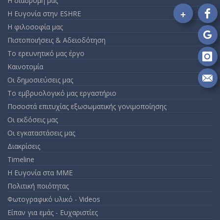
Η διαδρομή μας
+
Η Ευγονία στην ESHRE
Fo
Η φιλοσοφία μας
on
Fa
Πιστοποιήσεις & Αδειοδότηση
Fo
on
Το ερευνητικό μας έργο
Go
Fo
Καινοτομία
on
Οι δημοσιεύσεις μας
In
Se
Το εμβρυολογικό μας εργαστήριο
m
an
Ποσοστά επιτυχίας εξωσωματικής γονιμοποίησης
em
Οι εκδόσεις μας
Οι εγκαταστάσεις μας
Διακρίσεις
Timeline
Η Ευγονία στα ΜΜΕ
Πολιτική ποιότητας
Φωτογραφικό υλικό - Videos
Είπαν για εμάς - Ευχαριστίες