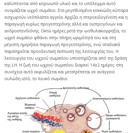
καλύπτονται από κιτρινωπό υλικό και το υπόλειμμα αυτό
ονομάζεται ωχρό σωμάτιο. Στα μεγεθυσμένα κοκκιώδη κύτταρα
εισχωρούν νεόπλαστα αγγεία. Αρχίζει η στεροειδογένεση και η
παραγωγή κυρίως προγεστερόνης αλλά και οιστρογόνων και
ανδροστενδιόνης. Οκτώ ημέρες μετά την ωοθυλακιορρηξία, το
ωχρό σωμάτιο φθάνει στην πλήρη ωριμότητά του και στη
μέγιστη ημερήσια παραγωγή προγεστερόνης, ενώ σταδιακά
παρατηρείται προοδευτική έκπτωση της λειτουργίας του. Η
λειτουργία του ωχρού σωματίου υποστηρίζεται από της δράση
της LH. Η ζωή του ωχρού σωματίου διαρκεί 14±2 ημέρες: στη
συνέχεια αυτό εκφυλίζεται και μετατρέπεται σε ανάγγειο
ουλώδη ιστό, το λευκό σωμάτιο.