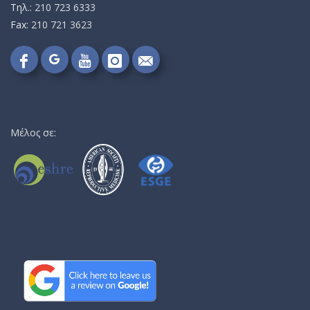
Τηλ.:
210 723 6333
Fax:
210 721 3623
Follow
Follow
Follow
Follow
Send
on
on
on
on
me
Google+!
Facebook!
YouTube!
Instagram!
an
email!
Μέλος σε: