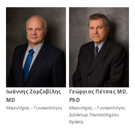
Ιωάννης Ζορζοβίλης
Γεώργιος Πέτσας MD,
MD
PhD
Μαιευτήρας – Γυναικολόγος
Μαιευτήρας – Γυναικολόγος
Διδάκτωρ Πανεπιστημίου
Θράκης