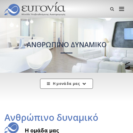
Me
ΑΝΘΡΏΠΙΝΟ ΔΥΝΑΜΙΚΌ
Η μονάδα μας
Ανθρώπινο δυναμικό
Η ομάδα μας