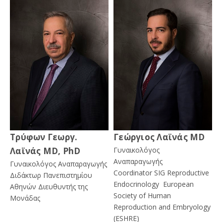
Τρύφων Γεωργ.
Γεώργιος Λαϊνάς MD
Λαϊνάς MD, PhD
Γυναικολόγος
Αναπαραγωγής
Γυναικολόγος Αναπαραγωγής
Coordinator SIG Reproductive
Διδάκτωρ Πανεπιστημίου
Endocrinology European
Αθηνών Διευθυντής της
Society of Human
Μονάδας
Reproduction and Embryology
(ESHRE)