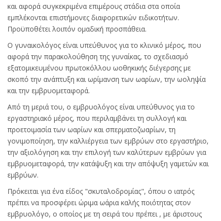
και αφορά συγκεκριμένα επιμέρους στάδια στα οποία
εμπλέκονται επιστήμονες διαφορετικών ειδικοτήτων.
Προϋποθέτει λοιπόν ομαδική προσπάθεια.
Ο γυναικολόγος είναι υπεύθυνος για το κλινικό μέρος, που
αφορά την παρακολούθηση της γυναίκας, το σχεδιασμό
εξατομικευμένου πρωτοκόλλου ωοθηκικής διέγερσης με
σκοπό την ανάπτυξη και ωρίμανση των ωαρίων, την ωοληψία
και την εμβρυομεταφορά.
Από τη μεριά του, ο εμβρυολόγος είναι υπεύθυνος για το
εργαστηριακό μέρος, που περιλαμβάνει τη συλλογή και
προετοιμασία των ωαρίων και σπερματοζωαρίων, τη
γονιμοποίηση, την καλλιέργεια των εμβρύων στο εργαστήριο,
την αξιολόγηση και την επιλογή των καλύτερων εμβρύων για
εμβρυομεταφορά, την κατάψυξη και την απόψυξη γαμετών και
εμβρύων.
Πρόκειται για ένα είδος "σκυταλοδρομίας", όπου ο ιατρός
πρέπει να προσφέρει ώριμα ωάρια καλής ποιότητας στον
εμβρυολόγο, ο οποίος με τη σειρά του πρέπει , με άριστους