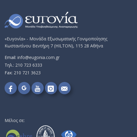
«Ευγονία» - Μονάδα Εξωσωματικής Γονιμοποίησης
Κωσταντίνου Βεντήρη 7 (HILTON), 115 28 Αθήνα
Email:
info@eugonia.com.gr
Τηλ.:
210 723 6333
Fax:
210 721 3623
Follow
Follow
Follow
Follow
Send
on
on
on
on
me
Google+!
Facebook!
YouTube!
Instagram!
an
email!
Μέλος σε: