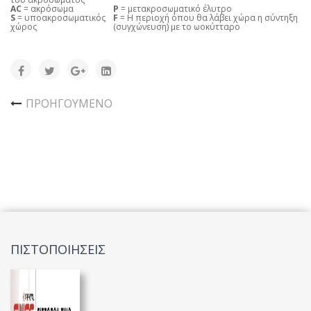
AC
= ακρόσωμα
P
= μετακροσωματικό έλυτρο
S
= υποακροσωματικός
F
= Η περιοχή όπου θα λάβει χώρα η σύντηξη
χώρος
(συγχώνευση) με το ωοκύτταρο
ΠΡΟΗΓΟΎΜΕΝΟ
ΠΙΣΤΟΠΟΙΗΣΕΙΣ