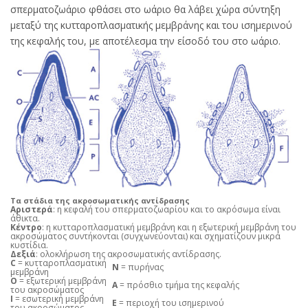
σπερματοζωάριο φθάσει στο ωάριο θα λάβει χώρα σύντηξη
μεταξύ της κυτταροπλασματικής μεμβράνης και του ισημερινού
της κεφαλής του, με αποτέλεσμα την είσοδό του στο ωάριο.
Τα στάδια της ακροσωματικής αντίδρασης
Αριστερά
: η κεφαλή του σπερματοζωαρίου και το ακρόσωμα είναι
άθικτα.
Κέντρο
: η κυτταροπλασματική μεμβράνη και η εξωτερική μεμβράνη του
ακροσώματος συντήκονται (συγχωνεύονται) και σχηματίζουν μικρά
κυστίδια.
Δεξιά
: ολοκλήρωση της ακροσωματικής αντίδρασης.
C
= κυτταροπλασματική
N
= πυρήνας
μεμβράνη
O
= εξωτερική μεμβράνη
A
= πρόσθιο τμήμα της κεφαλής
του ακροσώματος
I
= εσωτερική μεμβράνη
E
= περιοχή του ισημερινού
του ακροσώματος