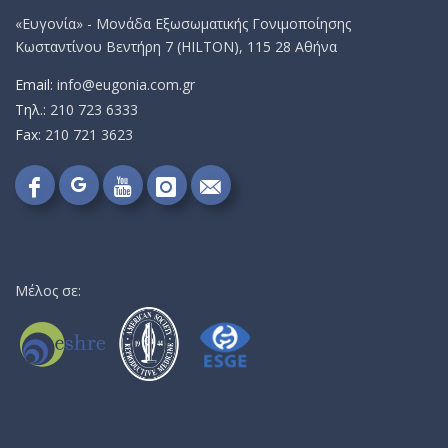
«Ευγονία» - Μονάδα Εξωσωματικής Γονιμοποίησης
Κωσταντίνου Βεντήρη 7 (HILTON), 115 28 Αθήνα
Email:
info@eugonia.com.gr
Τηλ.:
210 723 6333
Fax:
210 721 3623
Follow
Follow
Follow
Follow
Send
on
on
on
on
me
Google+!
Facebook!
YouTube!
Instagram!
an
email!
Μέλος σε: