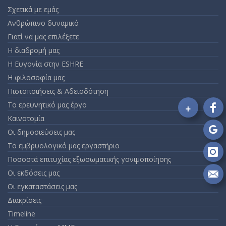
Σχετικά με εμάς
Ανθρώπινο δυναμικό
Γιατί να μας επιλέξετε
Η διαδρομή μας
Η Ευγονία στην ESHRE
Η φιλοσοφία μας
Πιστοποιήσεις & Αδειοδότηση
Το ερευνητικό μας έργο
+
Fo
Καινοτομία
on
Οι δημοσιεύσεις μας
Fa
Fo
Το εμβρυολογικό μας εργαστήριο
on
Go
Fo
Ποσοστά επιτυχίας εξωσωματικής γονιμοποίησης
on
Οι εκδόσεις μας
In
Se
Οι εγκαταστάσεις μας
m
Διακρίσεις
an
em
Timeline