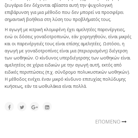
ζευγάρια δεν δέχονται αβίαστα αυτή την ψυχολογική
επιβάρυνση για μια μέθοδο που δεν μπορεί να προσφέρει
σημαντική βοήθεια στη λύση του προβλήματός τους.
Η αγωγή με κιτρική κλομιφένη έχει αμελητέες παρενέργειες,
ενώ οι δόσεις γοναδοτροπινών, εάν χορηγηθούν, είναι μικρές
και οι παρενέργειές τους είναι επίσης αμελητέες. Ωστόσο, η
αγωγή με γοναδοτροπίνες είναι μια (περιορισμένη) διέγερση
των ωοθηκών. Ο κίνδυνος υπερδιέγερσης των ωοθηκών είναι
αμελητέος σε χέρια ειδικών με την αγωγή αυτή, εκτός από
ειδικές περιπτώσεις (π.χ. σύνδρομο πολυκυστικών ωοθηκών).
Η μέθοδος ενέχει έναν μικρό κίνδυνο επιτυχίας πολύδυμης
κυήσεως, εάν τα ωοθυλάκια είναι πολλά.
ΕΠΌΜΕΝΟ