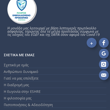
Η μονάδα μας λειτουργεί με βάση λεπτομερές πρωτόκολλο
ασφαλείας, τηρώντας όλα τα μέτρα προστασίας σύμφωνα με
τις οδηγίες του ΕΟΔΥ και της ΕΑΙΥΑ όσον αφορά τον Covid-19
+
Fo
on
ΣΧΕΤΙΚΆ ΜΕ ΕΜΆΣ
Fa
Fo
on
Σχετικά με εμάς
Go
Fo
Ανθρώπινο δυναμικό
on
In
Γιατί να μας επιλέξετε
Se
m
Η διαδρομή μας
an
Η Ευγονία στην ESHRE
em
Η φιλοσοφία μας
Πιστοποιήσεις & Αδειοδότηση