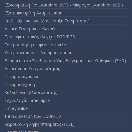
Εξωσωματική Γονιμοποίηση (IVF) - Μικρογονιμοποίηση (ICSI)
Εξατομικευμένη Αντιμετώπιση
Κατάψυξη ωαρίων (Διαφύλαξη Γονιμότητας)
Δωρεά Γεννητικού Υλικού
Προεμφυτευτικός έλεγχος PGD/PGS
Γονιμοποίηση σε φυσικό κύκλο
Υστεροσκόπηση – Λαπαροσκόπηση
Θεραπεία του Συνδρόμου Υπερδιέγερσης των Ωοθηκών (ΣΥΩ)
Διερεύνηση Υπογονιμότητας
Σπερμοδιάγραμμα
Σπερματέγχυση
Καλλιέργεια βλαστοκύστης
Τεχνολογία Time-lapse
EmbryoGlue
Ήπια διέγερση των ωοθηκών
Χειρουργική λήψη σπέρματος (TESE)