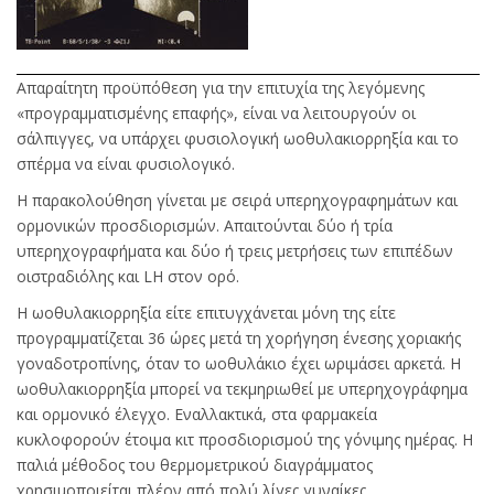
Απαραίτητη προϋπόθεση για την επιτυχία της λεγόμενης
«προγραμματισμένης επαφής», είναι να λειτουργούν οι
σάλπιγγες, να υπάρχει φυσιολογική ωοθυλακιορρηξία και το
σπέρμα να είναι φυσιολογικό.
Η παρακολούθηση γίνεται με σειρά υπερηχογραφημάτων και
ορμονικών προσδιορισμών. Απαιτούνται δύο ή τρία
υπερηχογραφήματα και δύο ή τρεις μετρήσεις των επιπέδων
οιστραδιόλης και LH στον ορό.
Η ωοθυλακιορρηξία είτε επιτυγχάνεται μόνη της είτε
προγραμματίζεται 36 ώρες μετά τη χορήγηση ένεσης χοριακής
γοναδοτροπίνης, όταν το ωοθυλάκιο έχει ωριμάσει αρκετά. Η
ωοθυλακιορρηξία μπορεί να τεκμηριωθεί με υπερηχογράφημα
και ορμονικό έλεγχο. Εναλλακτικά, στα φαρμακεία
κυκλοφορούν έτοιμα κιτ προσδιορισμού της γόνιμης ημέρας. Η
παλιά μέθοδος του θερμομετρικού διαγράμματος
χρησιμοποιείται πλέον από πολύ λίγες γυναίκες.