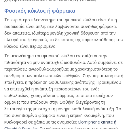
Φυσικός κύκλος ή φάρμακα
Το κυριότερο πλεονέκτημα του φυσικού κύκλου είναι ότι η
διαδικασία είναι απλή: δεν λαμβάνονται συνήθως φάρμακα,
δεν απαιτείται ιδιαίτερα μεγάλη χρονική δέσμευση από την
πλευρά του ζευγαριού, το δε κόστος της παρακολούθησης του
κύκλου είναι περιορισμένο.
Το μειονέκτημα του φυσικού κύκλου εντοπίζεται στην
πιθανότητα να μην αναπτυχθεί ωοθυλάκιο. Αυτό συμβαίνει σε
περιπτώσεις ανωοθυλακιορρηξίας με χαρακτηριστικότερη το
σύνδρομο των πολυκυστικών ωοθηκών. Στην περίπτωση αυτή
επιλέγεται η πρόκληση ωοθυλακικής ανάπτυξης. Προκειμένου
να επιτευχθεί η ανάπτυξη περισσοτέρων του ενός
ωοθυλακίων, χορηγούνται φάρμακα, τα οποία περιέχουν
ορμόνες που επιδρούν στην ωοθήκη διεγείροντας τη
λειτουργία της με στόχο τη μονήρη ωοθυλακική ανάπτυξη. Το
πιο συνηθισμένο φάρμακο είναι η κιτρική κλομιφένη, που
κυκλοφορεί σε χάπια με τις ονομασίες
Clomiphene citrate ή
Clomid ή Serpafar
. Το φάρμακο αυτό έχει αντι-οιστρογονική