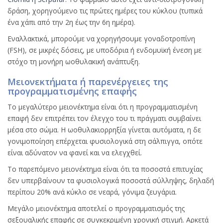
δράση, χορηγούμενο τις πρώτες ημέρες του κύκλου (τυπικά
ένα χάπι από την 2η έως την 6η ημέρα).
Εναλλακτικά, μπορούμε να χορηγήσουμε γοναδοτροπίνη
(FSH), σε μικρές δόσεις, με υποδόρια ή ενδομυϊκή ένεση με
στόχο τη μονήρη ωοθυλακική ανάπτυξη.
Μειονεκτήματα ή παρενέργειες της
προγραμματισμένης επαφής
Το μεγαλύτερο μειονέκτημα είναι ότι η προγραμματισμένη
επαφή δεν επιτρέπει τον έλεγχο του τι πράγματι συμβαίνει
μέσα στο σώμα. Η ωοθυλακιορρηξία γίνεται αυτόματα, η δε
γονιμοποίηση επέρχεται φυσιολογικά στη σάλπιγγα, οπότε
είναι αδύνατον να φανεί και να ελεγχθεί.
Το παρεπόμενο μειονέκτημα είναι ότι τα ποσοστά επιτυχίας
δεν υπερβαίνουν τα φυσιολογικά ποσοστά σύλληψης, δηλαδή
περίπου 20% ανά κύκλο σε νεαρά, γόνιμα ζευγάρια.
Μεγάλο μειονέκτημα αποτελεί ο προγραμματισμός της
σεξουαλικής επαφής σε συγκεκριμένη χρονική στιγμή. Αρκετά