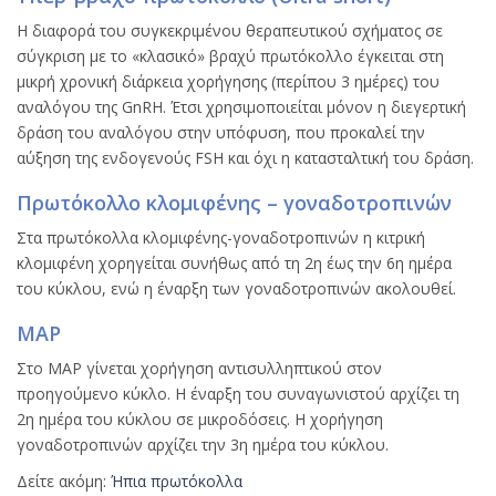
Η διαφορά του συγκεκριμένου θεραπευτικού σχήματος σε
σύγκριση με το «κλασικό» βραχύ πρωτόκολλο έγκειται στη
μικρή χρονική διάρκεια χορήγησης (περίπου 3 ημέρες) του
αναλόγου της GnRH. Έτσι χρησιμοποιείται μόνον η διεγερτική
δράση του αναλόγου στην υπόφυση, που προκαλεί την
αύξηση της ενδογενούς FSH και όχι η κατασταλτική του δράση.
Πρωτόκολλο κλομιφένης – γοναδοτροπινών
Στα πρωτόκολλα κλομιφένης-γοναδοτροπινών η κιτρική
κλομιφένη χορηγείται συνήθως από τη 2η έως την 6η ημέρα
του κύκλου, ενώ η έναρξη των γοναδοτροπινών ακολουθεί.
ΜΑP
Στο MAP γίνεται χορήγηση αντισυλληπτικού στον
προηγούμενο κύκλο. Η έναρξη του συναγωνιστού αρχίζει τη
2η ημέρα του κύκλου σε μικροδόσεις. Η χορήγηση
γοναδοτροπινών αρχίζει την 3η ημέρα του κύκλου.
Δείτε ακόμη:
Ήπια πρωτόκολλα