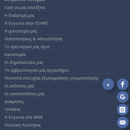
Γιατί να μας επιλέξετε
Η διαδρομή μας
Η Ευγονία στην ESHRE
Η φιλοσοφία μας
Πιστοποιήσεις & Αδειοδότηση
Το ερευνητικό μας έργο
Καινοτομία
Οι δημοσιεύσεις μας
Το εμβρυολογικό μας εργαστήριο
Ποσοστά επιτυχίας εξωσωματικής γονιμοποίησης
+
Οι εκδόσεις μας
Fo
Οι εγκαταστάσεις μας
on
Fa
Fo
Διακρίσεις
on
Timeline
Go
Fo
Η Ευγονία στα ΜΜΕ
on
Πολιτική ποιότητας
In
Se