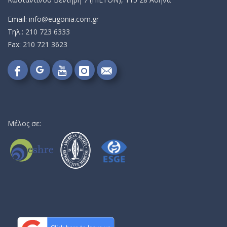
Email:
info@eugonia.com.gr
Τηλ.:
210 723 6333
Fax:
210 721 3623
Follow
Follow
Follow
Follow
Send
on
on
on
on
me
Google+!
Facebook!
YouTube!
Instagram!
an
email!
Μέλος σε: