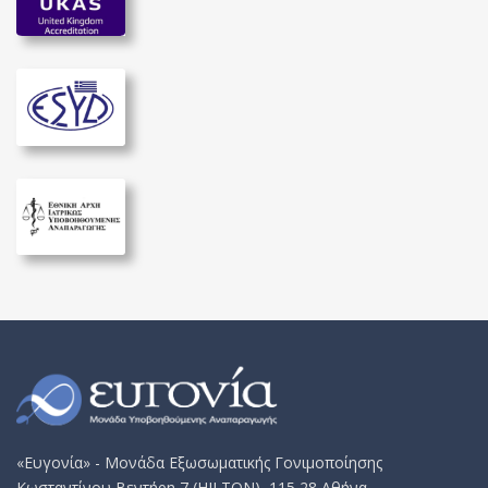
«Ευγονία» - Μονάδα Εξωσωματικής Γονιμοποίησης
Κωσταντίνου Βεντήρη 7 (HILTON), 115 28 Αθήνα