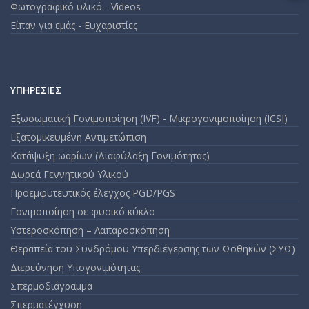
m
Φωτογραφικό υλικό - Videos
an
Είπαν για εμάς - Ευχαριστίες
em
ΥΠΗΡΕΣΊΕΣ
Εξωσωματική Γονιμοποίηση (IVF) - Μικρογονιμοποίηση (ICSI)
Εξατομικευμένη Αντιμετώπιση
Κατάψυξη ωαρίων (Διαφύλαξη Γονιμότητας)
Δωρεά Γεννητικού Υλικού
Προεμφυτευτικός έλεγχος PGD/PGS
Γονιμοποίηση σε φυσικό κύκλο
Υστεροσκόπηση – Λαπαροσκόπηση
Θεραπεία του Συνδρόμου Υπερδιέγερσης των Ωοθηκών (ΣΥΩ)
Διερεύνηση Υπογονιμότητας
Σπερμοδιάγραμμα
Σπερματέγχυση