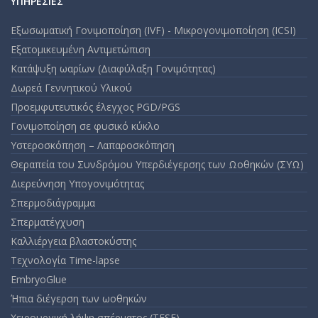
ΥΠΗΡΕΣΊΕΣ
Εξωσωματική Γονιμοποίηση (IVF) - Μικρογονιμοποίηση (ICSI)
Εξατομικευμένη Αντιμετώπιση
Κατάψυξη ωαρίων (Διαφύλαξη Γονιμότητας)
Δωρεά Γεννητικού Υλικού
Προεμφυτευτικός έλεγχος PGD/PGS
Γονιμοποίηση σε φυσικό κύκλο
Υστεροσκόπηση – Λαπαροσκόπηση
Θεραπεία του Συνδρόμου Υπερδιέγερσης των Ωοθηκών (ΣΥΩ)
Διερεύνηση Υπογονιμότητας
Σπερμοδιάγραμμα
Σπερματέγχυση
Καλλιέργεια βλαστοκύστης
Τεχνολογία Time-lapse
EmbryoGlue
Ήπια διέγερση των ωοθηκών
Χειρουργική λήψη σπέρματος (TESE)