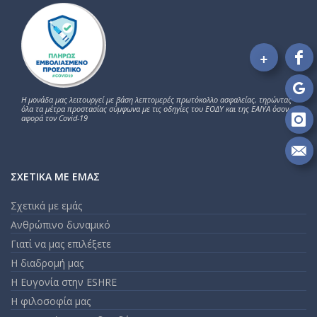
+
Fo
on
Fa
Fo
Η μονάδα μας λειτουργεί με βάση λεπτομερές πρωτόκολλο ασφαλείας, τηρώντας
όλα τα μέτρα προστασίας σύμφωνα με τις οδηγίες του ΕΟΔΥ και της ΕΑΙΥΑ όσον
on
αφορά τον Covid-19
Go
Fo
on
In
Se
m
ΣΧΕΤΙΚΆ ΜΕ ΕΜΆΣ
an
em
Σχετικά με εμάς
Ανθρώπινο δυναμικό
Γιατί να μας επιλέξετε
Η διαδρομή μας
Η Ευγονία στην ESHRE
Η φιλοσοφία μας