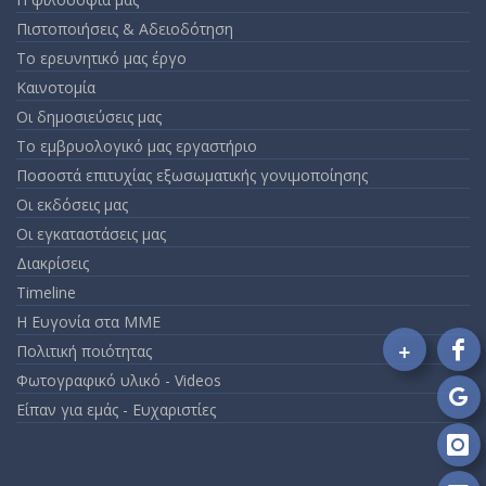
Πιστοποιήσεις & Αδειοδότηση
Το ερευνητικό μας έργο
Καινοτομία
Οι δημοσιεύσεις μας
Το εμβρυολογικό μας εργαστήριο
Ποσοστά επιτυχίας εξωσωματικής γονιμοποίησης
Οι εκδόσεις μας
Οι εγκαταστάσεις μας
Διακρίσεις
Timeline
Η Ευγονία στα ΜΜΕ
+
Πολιτική ποιότητας
Fo
Φωτογραφικό υλικό - Videos
on
Fa
Είπαν για εμάς - Ευχαριστίες
Fo
on
Go
Fo