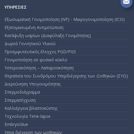
on
In
Se
ΥΠΗΡΕΣΊΕΣ
m
an
Εξωσωματική Γονιμοποίηση (IVF) - Μικρογονιμοποίηση (ICSI)
em
Εξατομικευμένη Αντιμετώπιση
Κατάψυξη ωαρίων (Διαφύλαξη Γονιμότητας)
Δωρεά Γεννητικού Υλικού
Προεμφυτευτικός έλεγχος PGD/PGS
Γονιμοποίηση σε φυσικό κύκλο
Υστεροσκόπηση – Λαπαροσκόπηση
Θεραπεία του Συνδρόμου Υπερδιέγερσης των Ωοθηκών (ΣΥΩ)
Διερεύνηση Υπογονιμότητας
Σπερμοδιάγραμμα
Σπερματέγχυση
Καλλιέργεια βλαστοκύστης
Τεχνολογία Time-lapse
EmbryoGlue
Ήπια διέγερση των ωοθηκών