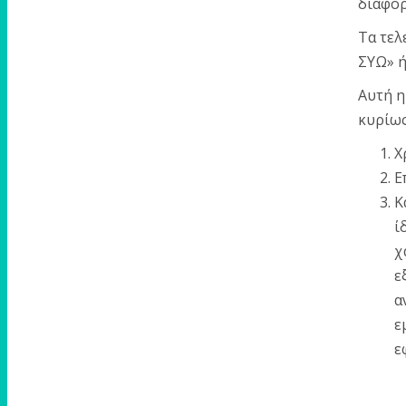
διαφορ
Τα τελ
ΣΥΩ» ή 
Αυτή η
κυρίως
Χ
Ε
Κ
ί
χ
ε
α
ε
ε