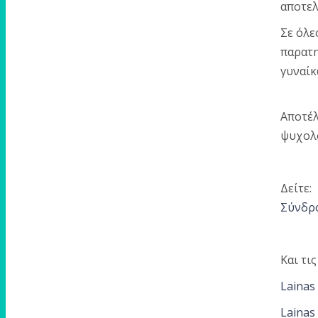
αποτελ
Σε όλε
παρατη
γυναίκ
Αποτέλ
ψυχολο
Δείτε:
Σύνδρο
Και τι
Lainas 
Lainas