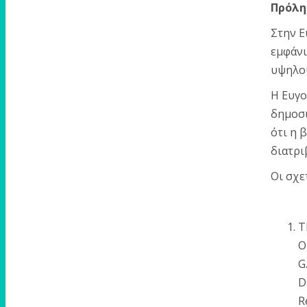
Πρόληψ
Στην Ε
εμφάνι
υψηλού
Η Ευγο
δημοσι
ότι η 
διατρι
Οι σχε
T
O
G
D
R