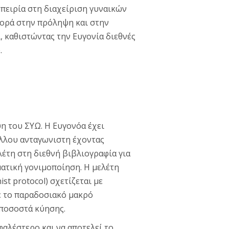
μπειρία στη διαχείριση γυναικών
φορά στην πρόληψη και στην
, καθιστώντας την Ευγονία διεθνές
.
 του ΣΥΩ. Η Ευγονόα έχει
λλου ανταγωνιστη έχοντας
λέτη στη διεθνή βιβλιογραφία για
ατική γονιμοποίηση. Η μελέτη
st protocol) σχετίζεται με
ε το παραδοσιακό μακρό
 ποσοστά κύησης.
αλέστερο και να αποτελεί το