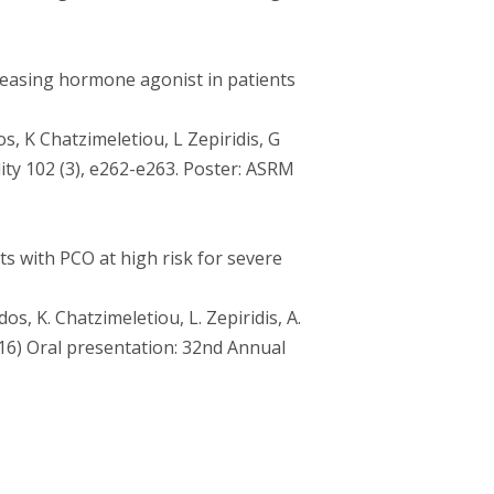
leasing hormone agonist in patients
s, K Chatzimeletiou, L Zepiridis, G
ility 102 (3), e262-e263. Poster: ASRM
ts with PCO at high risk for severe
dos, K. Chatzimeletiou, L. Zepiridis, A.
(2016) Oral presentation: 32nd Annual