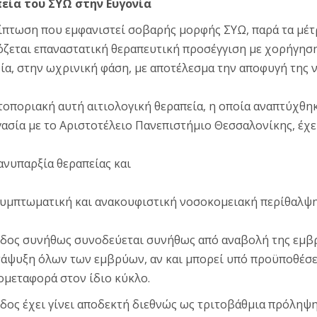
εία του ΣΥΩ στην Ευγονία
ίπτωση που εμφανιστεί σοβαρής μορφής ΣΥΩ, παρά τα μέ
ζεται επαναστατική θεραπευτική προσέγγιση με χορήγηση
α, στην ωχρινική φάση, με αποτέλεσμα την αποφυγή της 
οποριακή αυτή αιτιολογική θεραπεία, η οποία αναπτύχθηκ
ασία με το Αριστοτέλειο Πανεπιστήμιο Θεσσαλονίκης, έχει
 ανυπαρξία θεραπείας και
συμπτωματική και ανακουφιστική νοσοκομειακή περίθαλψ
δος συνήθως συνοδεύεται συνήθως από αναβολή της εμβ
τάψυξη όλων των εμβρύων, αν και μπορεί υπό προϋποθέσε
μεταφορά στον ίδιο κύκλο.
δος έχει γίνει αποδεκτή διεθνώς ως τριτοβάθμια πρόληψη τ