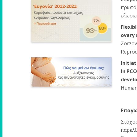
πρωτόκ
εξωσωμ
Flexib
ovary 
Zorzov
Reprodu
Initia
in PCO
devel
Human 
Επαγω
Στόχος
παρελθ