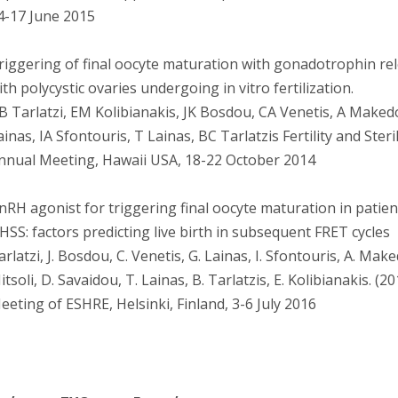
4-17 June 2015
riggering of final oocyte maturation with gonadotrophin re
ith polycystic ovaries undergoing in vitro fertilization.
B Tarlatzi, EM Kolibianakis, JK Bosdou, CA Venetis, A Makedo
ainas, IA Sfontouris, T Lainas, BC Tarlatzis Fertility and Ster
nnual Meeting, Hawaii USA, 18-22 October 2014
nRH agonist for triggering final oocyte maturation in patien
HSS: factors predicting live birth in subsequent FRET cycles
arlatzi, J. Bosdou, C. Venetis, G. Lainas, I. Sfontouris, A. Make
itsoli, D. Savaidou, T. Lainas, B. Tarlatzis, E. Kolibianakis. 
eeting of ESHRE, Helsinki, Finland, 3-6 July 2016