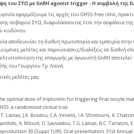
η του ΣΥΩ με GnRH agonist trigger - Η συμβολή της Ε
υγονία εφαρμόζουμε τις αρχές του OHSS-free clinic, πρακτ
σης σοβαρού ΣΥΩ, διαφυλάσσοντας έτσι την ασφάλεια της 
 κινδύνου.
νία αποδεικνύει τη διεθνή πρωτοπορία και εμπειρία στην
ευμένες μελέτες και παρουσιάσεις/διαλέξεις σε διεθνή ε
βελτιστοποίηση της επαγωγής με αγωνιστή GnRH αποτελεί 
βής του Γεωργίου Τρ. Λαϊνά.
τικές μελέτες μας:
he optimal dose of triptorelin for triggering final oocyte mat
HSS: a randomized clinical trial.
.T. Lainas, J.K. Bosdou, C.A. Venetis, I.A. Sfontouris, K. Chatzi
aniilidis, A. Mitsoli, D. Savvaidou, T.G. Lainas, B.C. Tarlatzis
eproduction 30 (Suppl 1):i95. Oral presentation: 31st Annual