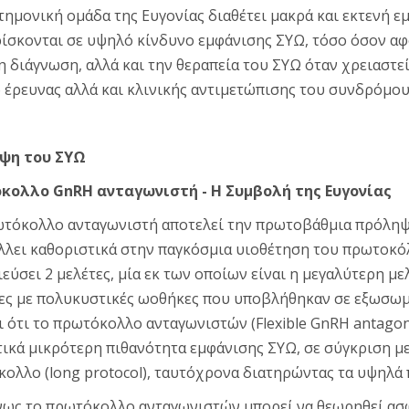
τημονική ομάδα της Ευγονίας διαθέτει μακρά και εκτενή ε
ίσκονται σε υψηλό κίνδυνο εμφάνισης ΣΥΩ, τόσο όσον α
η διάγνωση, αλλά και την θεραπεία του ΣΥΩ όταν χρειαστεί
 έρευνας αλλά και κλινικής αντιμετώπισης του συνδρόμου
ψη του ΣΥΩ
κολλο GnRH ανταγωνιστή - Η Συμβολή της Ευγονίας
τόκολλο ανταγωνιστή αποτελεί την πρωτοβάθμια πρόληψη
λει καθοριστικά στην παγκόσμια υιοθέτηση του πρωτοκό
εύσει 2 μελέτες, μία εκ των οποίων είναι η μεγαλύτερη με
ες με πολυκυστικές ωοθήκες που υποβλήθηκαν σε εξωσωμ
ι ότι το πρωτόκολλο ανταγωνιστών (Flexible GnRH antagoni
ικά μικρότερη πιθανότητα εμφάνισης ΣΥΩ, σε σύγκριση μ
ολλο (long protocol), ταυτόχρονα διατηρώντας τα υψηλά
ως το πρωτόκολλο ανταγωνιστών μπορεί να θεωρηθεί ασφ