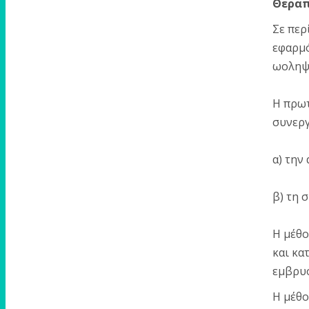
Θεραπ
Σε περ
εφαρμό
ωοληψί
Η πρωτ
συνεργ
α) την
β) τη 
Η μέθο
και κα
εμβρυο
Η μέθο