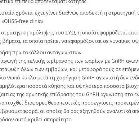
ετικά επίπεδα αποτελεσματικότητας.
ευταία χρόνια, έχει γίνει διαθνώς αποδεκτή η στρατηγική 
«OHSS-free clinic».
 στρατηγική πρόληψης του ΣΥΩ, η οποία εφαρμόζεται επιτ
 βήματα, τα οποία πρέπει να εφαρμόζονται σε γυναίκες υ
ρήση πρωτοκόλλου ανταγωνιστών
παγωγή της τελικής ωρίμανσης των ωαρίων με GnRH αγωνι
ατάψυξη όλων των εμβρύων, και μεταφορά τους σε επόμε
διο νωπό κύκλο μετά τη χορήγηση GnRH αγωνιστή δεν ενδεί
αμηλότερα ποσοστά κύησης και υψηλότερα ποσοστά βιοχ
ξαιτίας της αρνητκής επίδρασης του GnRH αγωνιστή στο ε
ναπτυχθεί διάφορες θεραπευτικές προσεγγίσεις προκειμέν
μβρυομεταφορά, οι οποίες θα σας εξηγηθούν αναλυτικά απ
φόσον αυτό κριθεί απαραίτητο.