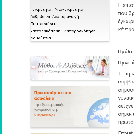
Η επισ
Γονιμότητα – Υπογονιμότητα
που βρ
Ανθρώπινη Αναπαραγωγή
έγκαιρ
Πιστοποιήσεις
κέντρο
Υστεροσκόπηση – Λαπαροσκόπηση
Νομοθεσία
Πρόλη
Πρωτό
To πρω
συμβάλ
δημοσι
γυναίκ
δείχνε
σημαντ
πρωτόκ
Επομέν