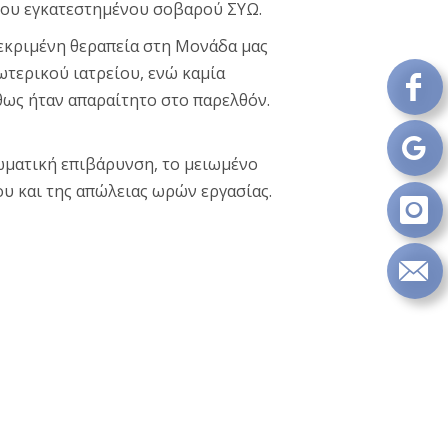
 του εγκατεστημένου σοβαρού ΣΥΩ.
εκριμένη θεραπεία στη Μονάδα μας
τερικού ιατρείου, ενώ καμία
θως ήταν απαραίτητο στο παρελθόν.
Fo
on
Fa
ωματική επιβάρυνση, το μειωμένο
Fo
υ και της απώλειας ωρών εργασίας.
on
Go
Fo
on
In
Se
m
an
em