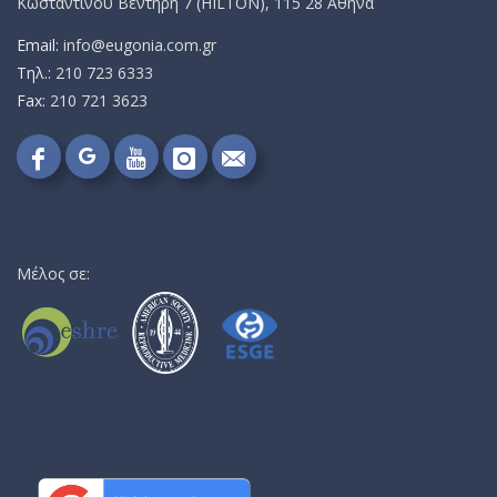
Κωσταντίνου Βεντήρη 7 (HILTON), 115 28 Αθήνα
Email:
info@eugonia.com.gr
Τηλ.:
210 723 6333
Fax:
210 721 3623
Follow
Follow
Follow
Follow
Send
on
on
on
on
me
Google+!
Facebook!
YouTube!
Instagram!
an
email!
Μέλος σε: