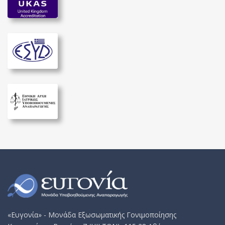
«Ευγονία» - Μονάδα Εξωσωματικής Γονιμοποίησης