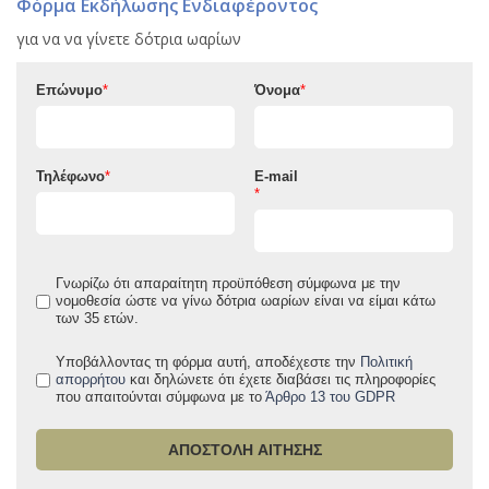
Φόρμα Εκδήλωσης Ενδιαφέροντος
για να να γίνετε δότρια ωαρίων
Επώνυμο
*
Όνομα
*
Button
Button
Image
Image
Τηλέφωνο
*
E-mail
Button
*
Image
Button
Image
Γνωρίζω ότι απαραίτητη προϋπόθεση σύμφωνα με την
νομοθεσία ώστε να γίνω δότρια ωαρίων είναι να είμαι κάτω
των 35 ετών.
Υποβάλλοντας τη φόρμα αυτή, αποδέχεστε την
Πολιτική
απορρήτου
και δηλώνετε ότι έχετε διαβάσει τις πληροφορίες
που απαιτούνται σύμφωνα με το
Άρθρο 13 του GDPR
ΑΠΟΣΤΟΛΗ ΑΙΤΗΣΗΣ