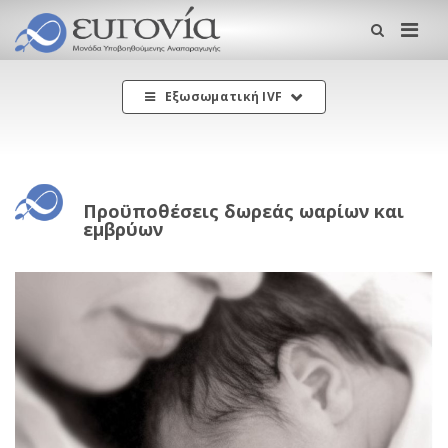
Me
Εξωσωματική IVF
Προϋποθέσεις δωρεάς ωαρίων και
εμβρύων