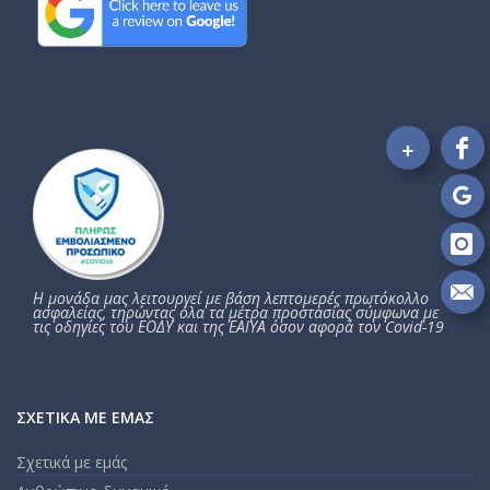
+
Fo
on
Fa
Fo
on
Go
Fo
on
Η μονάδα μας λειτουργεί με βάση λεπτομερές πρωτόκολλο
In
Se
ασφαλείας, τηρώντας όλα τα μέτρα προστασίας σύμφωνα με
τις οδηγίες του ΕΟΔΥ και της ΕΑΙΥΑ όσον αφορά τον Covid-19
m
an
em
ΣΧΕΤΙΚΆ ΜΕ ΕΜΆΣ
Σχετικά με εμάς