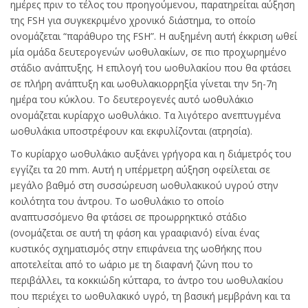
ημέρες πριν το τέλος του προηγούμενου, παρατηρείται αύξηση
της FSH για συγκεκριμένο χρονικό διάστημα, το οποίο
ονομάζεται “παράθυρο της FSH”. Η αυξημένη αυτή έκκριση ωθεί
μία ομάδα δευτερογενών ωοθυλακίων, σε πιο προχωρημένο
στάδιο ανάπτυξης. Η επιλογή του ωοθυλακίου που θα φτάσει
σε πλήρη ανάπτυξη και ωοθυλακιορρηξία γίνεται την 5η-7η
ημέρα του κύκλου. Το δευτερογενές αυτό ωοθυλάκιο
ονομάζεται κυρίαρχο ωοθυλάκιο. Τα λιγότερο ανεπτυγμένα
ωοθυλάκια υποστρέφουν και εκφυλίζονται (ατρησία).
Το κυρίαρχο ωοθυλάκιο αυξάνει γρήγορα και η διάμετρός του
εγγίζει τα 20 mm. Αυτή η υπέρμετρη αύξηση οφείλεται σε
μεγάλο βαθμό στη συσσώρευση ωοθυλακικού υγρού στην
κοιλότητα του άντρου. Το ωοθυλάκιο το οποίο
αναπτυσσόμενο θα φτάσει σε προωρρηκτικό στάδιο
(ονομάζεται σε αυτή τη φάση και γρααφιανό) είναι ένας
κυστικός σχηματισμός στην επιφάνεια της ωοθήκης που
αποτελείται από το ωάριο με τη διαφανή ζώνη που το
περιβάλλει, τα κοκκιώδη κύτταρα, το άντρο του ωοθυλακίου
που περιέχει το ωοθυλακικό υγρό, τη βασική μεμβράνη και τα