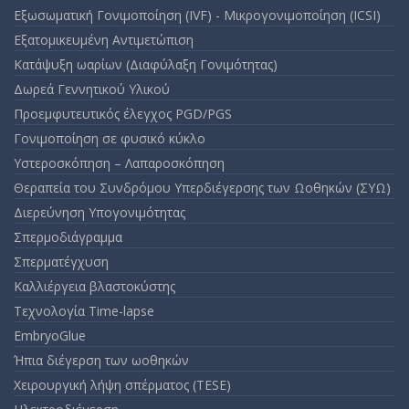
Εξωσωματική Γονιμοποίηση (IVF) - Μικρογονιμοποίηση (ICSI)
Εξατομικευμένη Αντιμετώπιση
Κατάψυξη ωαρίων (Διαφύλαξη Γονιμότητας)
Δωρεά Γεννητικού Υλικού
Προεμφυτευτικός έλεγχος PGD/PGS
Γονιμοποίηση σε φυσικό κύκλο
Υστεροσκόπηση – Λαπαροσκόπηση
Θεραπεία του Συνδρόμου Υπερδιέγερσης των Ωοθηκών (ΣΥΩ)
Διερεύνηση Υπογονιμότητας
Σπερμοδιάγραμμα
Σπερματέγχυση
Καλλιέργεια βλαστοκύστης
Τεχνολογία Time-lapse
EmbryoGlue
Ήπια διέγερση των ωοθηκών
Χειρουργική λήψη σπέρματος (TESE)