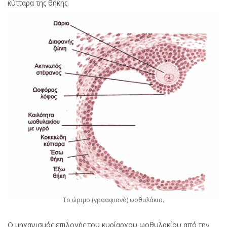
κύτταρα της θήκης.
Το ώριμο (γρααφιανό) ωοθυλάκιο.
Ο μηχανισμός επιλογής του κυρίαρχου ωοθυλακίου από την