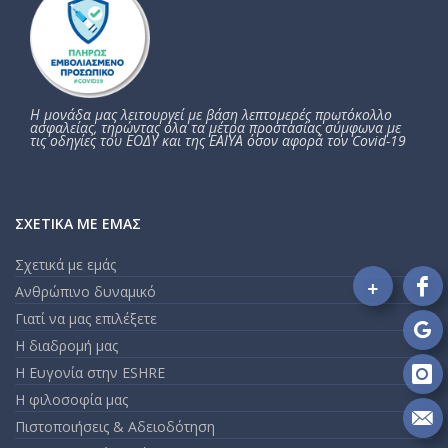
Η μονάδα μας λειτουργεί με βάση λεπτομερές πρωτόκολλο
ασφαλείας, τηρώντας όλα τα μέτρα προστασίας σύμφωνα με
τις οδηγίες του ΕΟΔΥ και της ΕΑΙΥΑ όσον αφορά τον Covid-19
ΣΧΕΤΙΚΆ ΜΕ ΕΜΆΣ
Σχετικά με εμάς
+
Ανθρώπινο δυναμικό
Fo
Γιατί να μας επιλέξετε
on
Fa
Fo
Η διαδρομή μας
on
Η Ευγονία στην ESHRE
Go
Fo
Η φιλοσοφία μας
on
Πιστοποιήσεις & Αδειοδότηση
In
Se