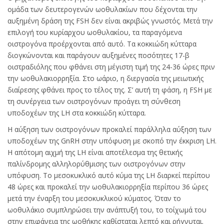
ομάδα των δευτερογενών ωοθυλακίων που δέχονται την
αυξημένη δράση της FSH δεν είναι ακριβώς γνωστός. Μετά την
επιλογή του κυρίαρχου ωοθυλακίου, τα παραγόμενα
οιστρογόνα προέρχονται από αυτό. Τα κοκκιώδη κύτταρα
διογκώνονται και παράγουν αυξημένες ποσότητες 17-β
οιστραδιόλης που φθάνει στη μέγιστη τιμή της 24-36 ώρες πριν
την ωοθυλακιορρηξία. Στο ωάριο, η διεργασία της μειωτικής
διαίρεσης φθάνει προς το τέλος της. Σ’ αυτή τη φάση, η FSH με
τη συνέργεια των οιστρογόνων προάγει τη σύνθεση
υποδοχέων της LH στα κοκκιώδη κύτταρα.
Η αύξηση των οιστρογόνων προκαλεί παράλληλα αύξηση των
υποδοχέων της GnRH στην υπόφυση με σκοπό την έκκριση LH.
Η απότομη αιχμή της LH είναι αποτέλεσμα της θετικής
παλίνδρομης αλληλορύθμισης των οιστρογόνων στην
υπόφυση. Το μεσοκυκλικό αυτό κύμα της LH διαρκεί περίπου
48 ώρες και προκαλεί την ωοθυλακιορρηξία περίπου 36 ώρες
μετά την έναρξη του μεσοκυκλικού κύματος. Όταν το
ωοθυλάκιο συμπληρώσει την ανάπτυξή του, το τοίχωμά του
στην επιφάνεια της ωοθήκης καθίσταται λεπτό και ρήγνυται.