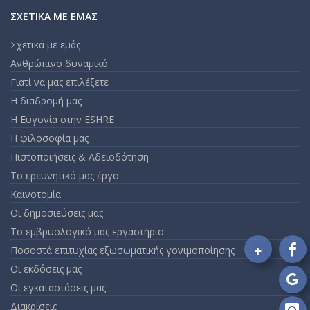
ΣΧΕΤΙΚΆ ΜΕ ΕΜΆΣ
Σχετικά με εμάς
Ανθρώπινο δυναμικό
Γιατί να μας επιλέξετε
Η διαδρομή μας
Η Ευγονία στην ESHRE
Η φιλοσοφία μας
Πιστοποιήσεις & Αδειοδότηση
Το ερευνητικό μας έργο
Καινοτομία
Οι δημοσιεύσεις μας
Το εμβρυολογικό μας εργαστήριο
+
Ποσοστά επιτυχίας εξωσωματικής γονιμοποίησης
Fo
Οι εκδόσεις μας
on
Fa
Οι εγκαταστάσεις μας
Fo
on
Διακρίσεις