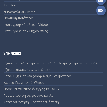
Go
Fo
Timeline
on
Η Ευγονία στα ΜΜΕ
In
Se
Πολιτική ποιότητας
m
an
Φωτογραφικό υλικό - Videos
em
Είπαν για εμάς - Ευχαριστίες
ΥΠΗΡΕΣΊΕΣ
Εξωσωματική Γονιμοποίηση (IVF) - Μικρογονιμοποίηση (ICSI)
Εξατομικευμένη Αντιμετώπιση
Κατάψυξη ωαρίων (Διαφύλαξη Γονιμότητας)
Δωρεά Γεννητικού Υλικού
Προεμφυτευτικός έλεγχος PGD/PGS
Γονιμοποίηση σε φυσικό κύκλο
Υστεροσκόπηση – Λαπαροσκόπηση