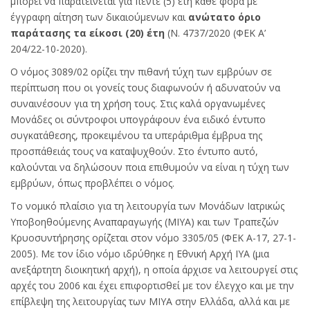
μπορεί να παρατείνεται για πέντε (5) έτη κάθε φορά με
έγγραφη αίτηση των δικαιούμενων και
ανώτατο όριο
παράτασης τα είκοσι (20) έτη
(Ν. 4737/2020 (ΦΕΚ Α’
204/22-10-2020).
Ο νόμος 3089/02 ορίζει την πιθανή τύχη των εμβρύων σε
περίπτωση που οι γονείς τους διαφωνούν ή αδυνατούν να
συναινέσουν για τη χρήση τους. Στις καλά οργανωμένες
Μονάδες οι σύντροφοι υπογράφουν ένα ειδικό έντυπο
συγκατάθεσης, προκειμένου τα υπεράριθμα έμβρυα της
προσπάθειάς τους να καταψυχθούν. Στο έντυπο αυτό,
καλούνται να δηλώσουν ποια επιθυμούν να είναι η τύχη των
εμβρύων, όπως προβλέπει ο νόμος.
Το νομικό πλαίσιο για τη λειτουργία των Μονάδων Ιατρικώς
Υποβοηθούμενης Αναπαραγωγής (ΜΙΥΑ) και των Τραπεζών
Κρυοσυντήρησης ορίζεται στον νόμο 3305/05 (ΦΕΚ Α-17, 27-1-
2005). Με τον ίδιο νόμο ιδρύθηκε η Εθνική Αρχή ΙΥΑ (μια
ανεξάρτητη διοικητική αρχή), η οποία άρχισε να λειτουργεί στις
αρχές του 2006 και έχει επιφορτισθεί με τον έλεγχο και με την
επίβλεψη της λειτουργίας των ΜΙΥΑ στην Ελλάδα, αλλά και με