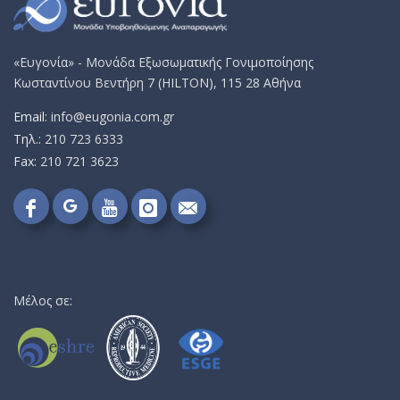
«Ευγονία» - Μονάδα Εξωσωματικής Γονιμοποίησης
Κωσταντίνου Βεντήρη 7 (HILTON), 115 28 Αθήνα
Email:
info@eugonia.com.gr
Τηλ.:
210 723 6333
Fax:
210 721 3623
Follow
Follow
Follow
Follow
Send
on
on
on
on
me
Google+!
Facebook!
YouTube!
Instagram!
an
email!
Μέλος σε: