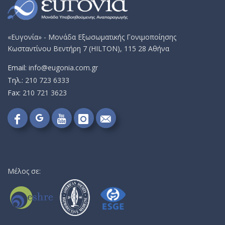
«Ευγονία» - Μονάδα Εξωσωματικής Γονιμοποίησης
Κωσταντίνου Βεντήρη 7 (HILTON), 115 28 Αθήνα
Email:
info@eugonia.com.gr
Τηλ.:
210 723 6333
Fax:
210 721 3623
Follow
Follow
Follow
Follow
Send
on
on
on
on
me
Google+!
Facebook!
YouTube!
Instagram!
an
email!
Μέλος σε: