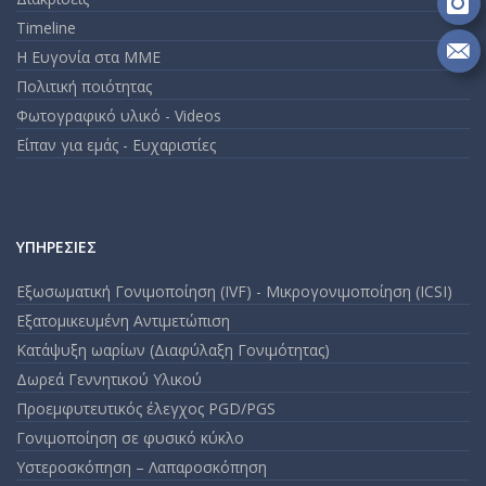
Go
Fo
Timeline
on
Η Ευγονία στα ΜΜΕ
In
Se
Πολιτική ποιότητας
m
an
Φωτογραφικό υλικό - Videos
em
Είπαν για εμάς - Ευχαριστίες
ΥΠΗΡΕΣΊΕΣ
Εξωσωματική Γονιμοποίηση (IVF) - Μικρογονιμοποίηση (ICSI)
Εξατομικευμένη Αντιμετώπιση
Κατάψυξη ωαρίων (Διαφύλαξη Γονιμότητας)
Δωρεά Γεννητικού Υλικού
Προεμφυτευτικός έλεγχος PGD/PGS
Γονιμοποίηση σε φυσικό κύκλο
Υστεροσκόπηση – Λαπαροσκόπηση