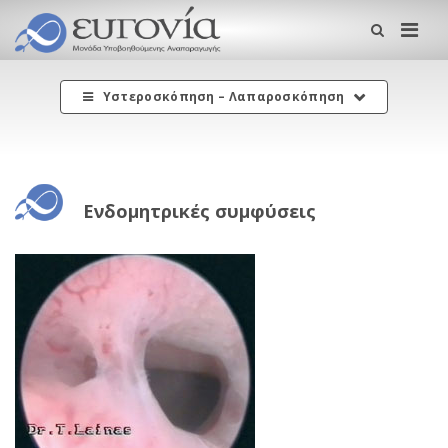
Me
Υστεροσκόπηση – Λαπαροσκόπηση
Ενδομητρικές συμφύσεις