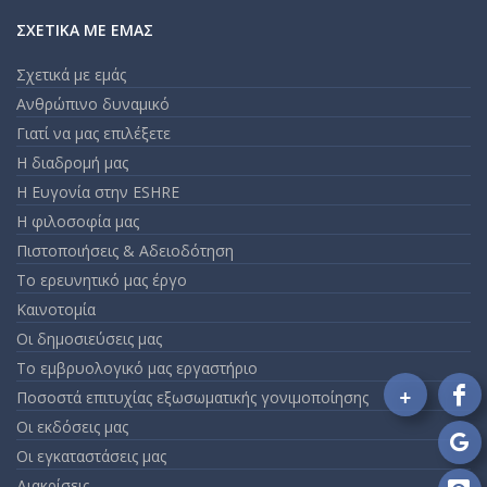
ΣΧΕΤΙΚΆ ΜΕ ΕΜΆΣ
Σχετικά με εμάς
Ανθρώπινο δυναμικό
Γιατί να μας επιλέξετε
Η διαδρομή μας
Η Ευγονία στην ESHRE
Η φιλοσοφία μας
Πιστοποιήσεις & Αδειοδότηση
Το ερευνητικό μας έργο
Καινοτομία
Οι δημοσιεύσεις μας
Το εμβρυολογικό μας εργαστήριο
+
Ποσοστά επιτυχίας εξωσωματικής γονιμοποίησης
Fo
Οι εκδόσεις μας
on
Fa
Οι εγκαταστάσεις μας
Fo
on
Διακρίσεις