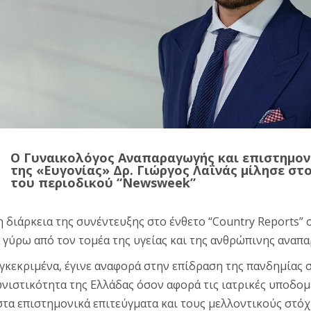
Ο Γυναικολόγος Αναπαραγωγής και επιστημον
της «Ευγονίας» Δρ. Γιώργος Λαΐνάς μίλησε στο
του περιοδικού “Newsweek”
η διάρκεια της συνέντευξης στο ένθετο “Country Reports” 
 γύρω από τον τομέα της υγείας και της ανθρώπινης αναπ
γκεκριμένα, έγινε αναφορά στην επίδραση της πανδημίας σ
νιστικότητα της Ελλάδας όσον αφορά τις ιατρικές υποδομέ
στα επιστημονικά επιτεύγματα και τους μελλοντικούς στό